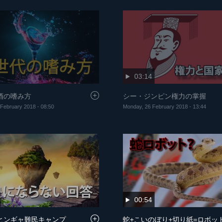
03:14
酒の嗜み方
シー・ジンピン権力の掌握
February 2018 - 08:50
Monday, 26 February 2018 - 13:44
00:54
ヒンギャ難民キャンプ
蛇+こいのぼり+切り紙=ロボッ