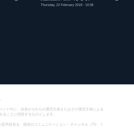
Thursday, 22 February 2018 - 10:38
す。
イベント中に、自身がそれらの運営主体またはその運営主体による
れることに同意するものとします。
像/音声録音を、既存のコミュニケーション・チャンネル（TV、イ