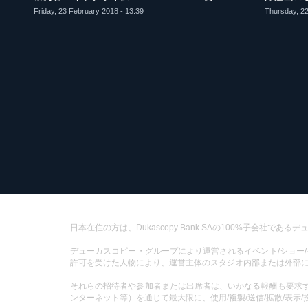
Friday, 23 February 2018 - 13:39
Thursday, 22
日本在住の方は、Dukascopy Bank SAの100%子会社
デューカスコピー・グループにより運営されるイベント/ショー
許可を受けた人物により、運営主体のスタジオ内部または外部
それらの招待者や参加者または出席者は、いかなる報酬も要求する
ンターネット等）を通じて最大限に、使用/複製/送信/拡散/表