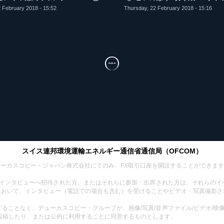
 February 2018 - 15:52
Thursday, 22 February 2018 - 15:16
スイス連邦環境運輸エネルギー通信省通信局（OFCOM）
であるデューカスコピー・ジャパン株式会社にてのみ、FX取引口座を開設することができま
/インタビューへ招待された方、またはそれらに参加・出席された方は、それらの
において、インタビュー（電話での場合も含む）を受けることやビデオ・写真撮影さ
ことなく、デューカスコピー・グループが、画像/写真/音声ファイル/ビデオ/映
示/投稿したり、または公的に利用することに同意するものとします。