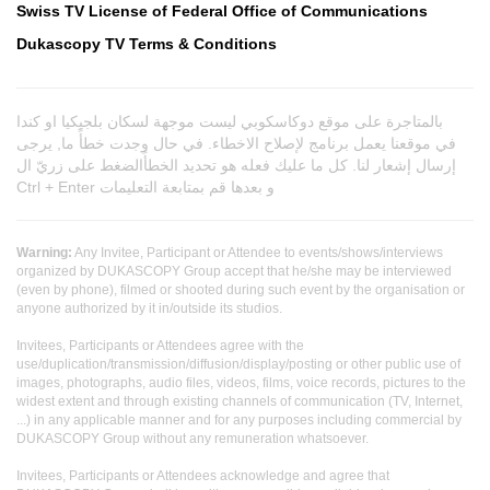
Swiss TV License of Federal Office of Communications
Dukascopy TV Terms & Conditions
بالمتاجرة على موقع دوكاسكوبي ليست موجهة لسكان بلجيكيا او كندا
في موقعنا يعمل برنامج لإصلاح الاخطاء. في حال وجدت خطأً ما, يرجى
إرسال إشعار لنا. كل ما عليك فعله هو تحديد الخطأًالضغط على زريّ ال
Ctrl + Enter و بعدها قم بمتابعة التعليمات
Warning:
Any Invitee, Participant or Attendee to events/shows/interviews
organized by DUKASCOPY Group accept that he/she may be interviewed
(even by phone), filmed or shooted during such event by the organisation or
anyone authorized by it in/outside its studios.
Invitees, Participants or Attendees agree with the
use/duplication/transmission/diffusion/display/posting or other public use of
images, photographs, audio files, videos, films, voice records, pictures to the
widest extent and through existing channels of communication (TV, Internet,
...) in any applicable manner and for any purposes including commercial by
DUKASCOPY Group without any remuneration whatsoever.
Invitees, Participants or Attendees acknowledge and agree that