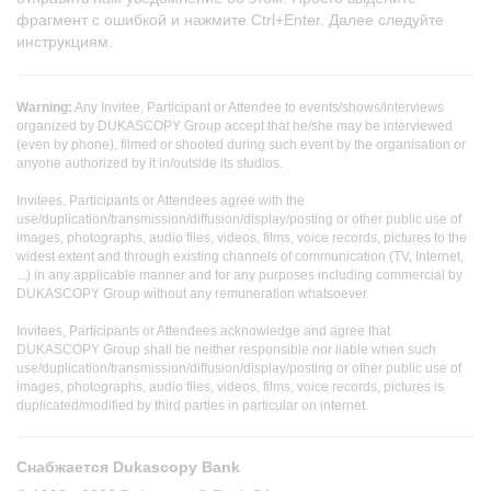
фрагмент с ошибкой и нажмите Ctrl+Enter. Далее следуйте
инструкциям.
Warning:
Any Invitee, Participant or Attendee to events/shows/interviews
organized by DUKASCOPY Group accept that he/she may be interviewed
(even by phone), filmed or shooted during such event by the organisation or
anyone authorized by it in/outside its studios.
Invitees, Participants or Attendees agree with the
use/duplication/transmission/diffusion/display/posting or other public use of
images, photographs, audio files, videos, films, voice records, pictures to the
widest extent and through existing channels of communication (TV, Internet,
...) in any applicable manner and for any purposes including commercial by
DUKASCOPY Group without any remuneration whatsoever.
Invitees, Participants or Attendees acknowledge and agree that
DUKASCOPY Group shall be neither responsible nor liable when such
use/duplication/transmission/diffusion/display/posting or other public use of
images, photographs, audio files, videos, films, voice records, pictures is
duplicated/modified by third parties in particular on internet.
Снабжается Dukascopy Bank