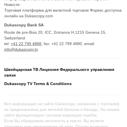
Новости
Торговая платформа для валютной торговли Форекс доступна
онлайн на Dukascopy.com
Dukascopy Bank SA
Route de pre-Bois 20, ICC, Entrance H,1215 Geneva 15,
Switzerland
tel:
+41 22 799 4888
, fax: +41 22 799 4880, email:
info@dukascopy.tv
Швейцарская ТВ Лицензия Федерального управления
связи
Dukascopy TV Terms & Conditions
Вся информация на сайте Dukascopy, связанная с торговлей,
не предназначена для жителей Бельгии и Канады. На нашем
сайте функционирует система коррекции ошибок.
Если Вы обнаружили неточность в тексте, Вы можете
отправить нам уведомление об этом. Просто выделите