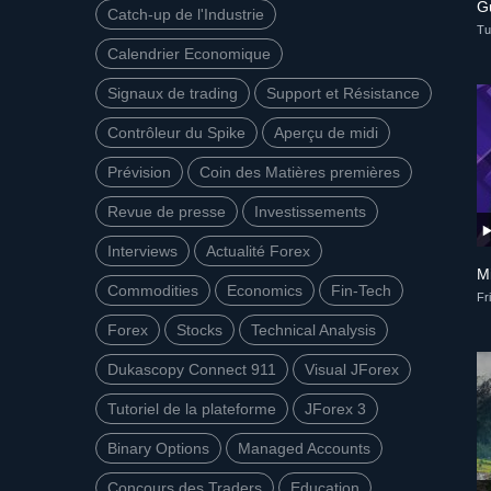
G
Catch-up de l'Industrie
Tu
Calendrier Economique
Signaux de trading
Support et Résistance
Contrôleur du Spike
Aperçu de midi
Prévision
Coin des Matières premières
Revue de presse
Investissements
Interviews
Actualité Forex
Mi
Commodities
Economics
Fin-Tech
Fr
Forex
Stocks
Technical Analysis
Dukascopy Connect 911
Visual JForex
Tutoriel de la plateforme
JForex 3
Binary Options
Managed Accounts
Concours des Traders
Education