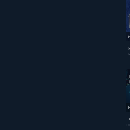
R
Th
L
Fr