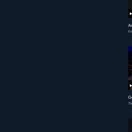
A
Fr
G
Th