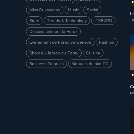
Miss Dukascopy
Music
Social
L
Th
Stars
Trends & Technology
iFXEXPO
Dessins animés de Forex
Evénement de Forex de Genève
Fashion
Show du Jargon du Forex
Cuisine
Business Tutorials
Manuels du site DC
C
Mo