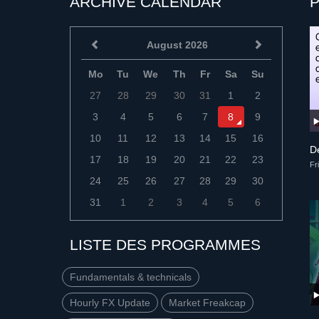
ARCHIVE CALENDAR
August 2026
Mo
Tu
We
Th
Fr
Sa
Su
27
28
29
30
31
1
2
3
4
5
6
7
8
9
10
11
12
13
14
15
16
Dé
17
18
19
20
21
22
23
Fr
24
25
26
27
28
29
30
31
1
2
3
4
5
6
LISTE DES PROGRAMMES
Fundamentals & technicals
Hourly FX Update
Market Freakcap