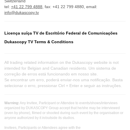
Switzerland
tel:
+41 22 799 4888
, fax: +41 22 799 4880, email:
info@dukascopy.tv
Licença suíça TV de Escritório Federal de Comunicações
Dukascopy TV Terms & Conditions
All trading related information on the Dukascopy website is not
intended for Belgian and Canadian residents. Um sistema de
correção de erros está funcionando em nosso site.
Se encontrar um erro, poderá enviar-nos uma notificação. Basta
selecionar o erro, pressionar Ctrl + Enter e seguir as instruções.
Warning:
Any Invitee, Participant or Attendee to events/shows/interviews
organized by DUKASCOPY Group accept that he/she may be interviewed
(even by phone), filmed or shooted during such event by the organisation or
anyone authorized by it in/outside its studios.
Invitees, Participants or Attendees agree with the