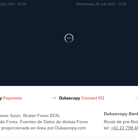
July 2023 - 12:59
Wednesday, 05 July 2023 - 11:59
py
Payments
Dukascopy
Connect 911
Dukascopy Ban
Forex Suizo. Broker Forex ECN,
 de Forex, Fuentes de Datos de divisas Forex
Route de pre-Boi
ex proporcionada en linea por Dukascopy.com
tel:
+41 22 799 4