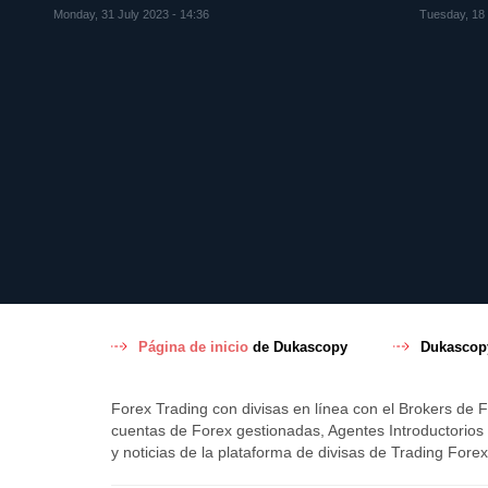
Monday, 31 July 2023 - 14:36
Tuesday, 18 
Página de inicio
de Dukascopy
Dukasco
Forex Trading con divisas en línea con el Brokers de 
cuentas de Forex gestionadas, Agentes Introductorios
y noticias de la plataforma de divisas de Trading For