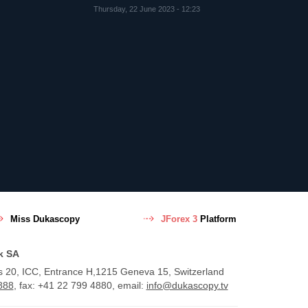
Thursday, 22 June 2023 - 12:23
Miss Dukascopy
JForex 3
Platform
k SA
s 20, ICC, Entrance H,1215 Geneva 15, Switzerland
888
, fax: +41 22 799 4880, email:
info@dukascopy.tv