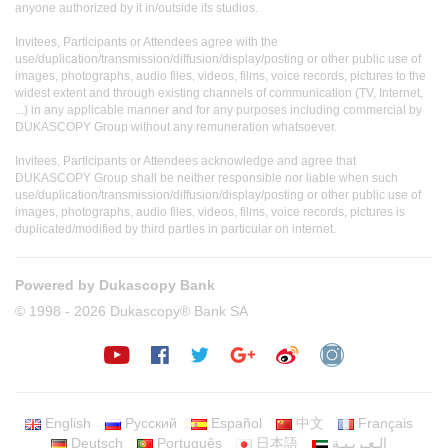
anyone authorized by it in/outside its studios.
Invitees, Participants or Attendees agree with the
use/duplication/transmission/diffusion/display/posting or other public use of
images, photographs, audio files, videos, films, voice records, pictures to the
widest extent and through existing channels of communication (TV, Internet,
...) in any applicable manner and for any purposes including commercial by
DUKASCOPY Group without any remuneration whatsoever.
Invitees, Participants or Attendees acknowledge and agree that
DUKASCOPY Group shall be neither responsible nor liable when such
use/duplication/transmission/diffusion/display/posting or other public use of
images, photographs, audio files, videos, films, voice records, pictures is
duplicated/modified by third parties in particular on internet.
Powered by Dukascopy Bank
© 1998 - 2026 Dukascopy® Bank SA
English
Русский
Español
中文
Français
Deutsch
Português
日本語
الـعـربـيـة