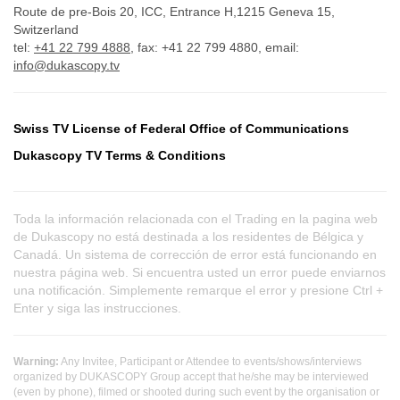
Route de pre-Bois 20, ICC, Entrance H,1215 Geneva 15,
Switzerland
tel:
+41 22 799 4888
, fax: +41 22 799 4880, email:
info@dukascopy.tv
Swiss TV License of Federal Office of Communications
Dukascopy TV Terms & Conditions
Toda la información relacionada con el Trading en la pagina web
de Dukascopy no está destinada a los residentes de Bélgica y
Canadá. Un sistema de corrección de error está funcionando en
nuestra página web. Si encuentra usted un error puede enviarnos
una notificación. Simplemente remarque el error y presione Ctrl +
Enter y siga las instrucciones.
Warning:
Any Invitee, Participant or Attendee to events/shows/interviews
organized by DUKASCOPY Group accept that he/she may be interviewed
(even by phone), filmed or shooted during such event by the organisation or