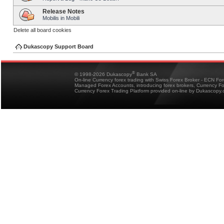
Release Notes
Mobilis in Mobili
Delete all board cookies
Dukascopy Support Board
®
© 1998-2026 Dukascopy
Bank SA
On-line Currency forex trading with Swiss Forex Broker - ECN Fo
Managed Forex Accounts, introducing forex brokers, Currency 
Currency Forex Trading Platform provided on-line by Dukascopy