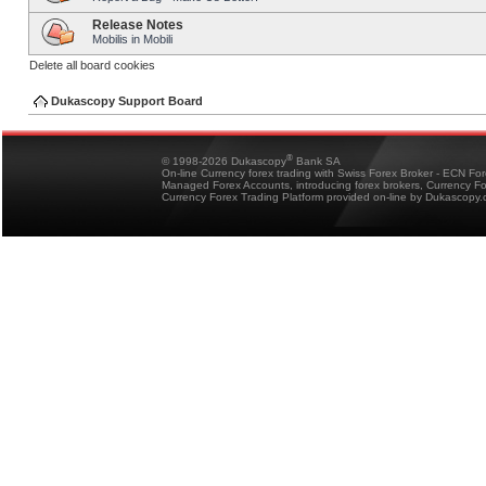
Release Notes
Mobilis in Mobili
Delete all board cookies
Dukascopy Support Board
®
© 1998-2026 Dukascopy
Bank SA
On-line Currency forex trading with Swiss Forex Broker - ECN Fo
Managed Forex Accounts, introducing forex brokers, Currency 
Currency Forex Trading Platform provided on-line by Dukascopy