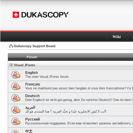
Wiki
Dukascopy Support Board
Forum
Visual JForex
English
The main Visual JForex forum.
Français
Vous ne maitrisent pas assez bien l’anglais et vous êtes francophone? Ce 
Deutsch
Dein Englisch ist nicht gut genug, aber Du sprichst Deutsch? Das ist dann 
العربية
أنت لا تُتقِن الانجليزية جيّدا و تحبِّذ العربية ؟ هذا المنتدى هو لك!
Pусский
Русскоязычная поддержка. Если вам позволяет уровень английского, 
中文