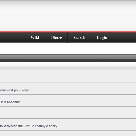
Wiki
JStore
Search
Login
forum est pour vous !
Dein Abschnitt!
пожалуйста пишите на главную ветку.