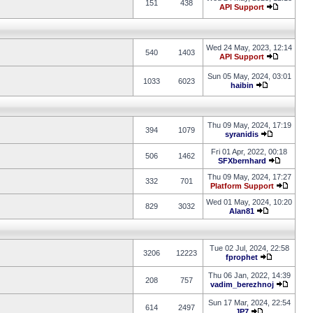
151
438
API Support
Wed 24 May, 2023, 12:14
540
1403
API Support
Sun 05 May, 2024, 03:01
1033
6023
haibin
Thu 09 May, 2024, 17:19
394
1079
syranidis
Fri 01 Apr, 2022, 00:18
506
1462
SFXbernhard
Thu 09 May, 2024, 17:27
332
701
Platform Support
Wed 01 May, 2024, 10:20
829
3032
Alan81
Tue 02 Jul, 2024, 22:58
3206
12223
fprophet
Thu 06 Jan, 2022, 14:39
208
757
vadim_berezhnoj
Sun 17 Mar, 2024, 22:54
614
2497
JP7