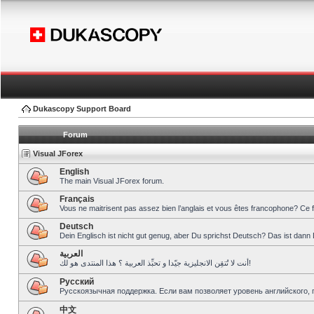
Dukascopy Support Board
Forum
Visual JForex
English
The main Visual JForex forum.
Français
Vous ne maitrisent pas assez bien l’anglais et vous êtes francophone? Ce 
Deutsch
Dein Englisch ist nicht gut genug, aber Du sprichst Deutsch? Das ist dann 
العربية
أنت لا تُتقِن الانجليزية جيّدا و تحبِّذ العربية ؟ هذا المنتدى هو لك!
Pусский
Русскоязычная поддержка. Если вам позволяет уровень английского, 
中文