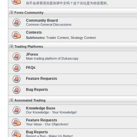
你不会讲英语但是你讲中文吗？这个论坛是为你设置的。
Forex Community
Community Board
Common General Discussions
Contests
Subforums:
Trader Contest
,
Strategy Contest
Trading Platforms
JForex
Main trading platform of Dukascopy
FAQs
Feature Requests
Bug Reports
Automated Trading
Knowledge Base
Our Knowledge - Your Knowledge!
Feature Requests
Your Ideas - Our Objectives!
Bug Reports
Report a Bug - Make Us Better!