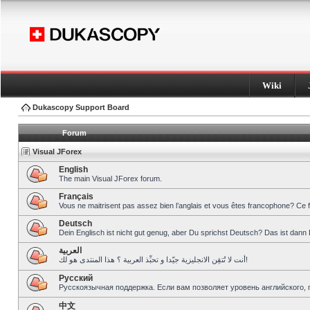
Wiki
Dukascopy Support Board
Forum
Visual JForex
English
The main Visual JForex forum.
Français
Vous ne maitrisent pas assez bien l’anglais et vous êtes francophone? Ce 
Deutsch
Dein Englisch ist nicht gut genug, aber Du sprichst Deutsch? Das ist dann 
العربية
أنت لا تُتقِن الانجليزية جيّدا و تحبِّذ العربية ؟ هذا المنتدى هو لك!
Pусский
Русскоязычная поддержка. Если вам позволяет уровень английского, 
中文