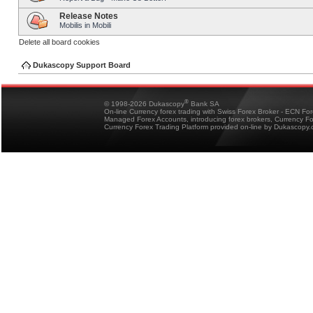
Release Notes
Mobilis in Mobili
Delete all board cookies
Dukascopy Support Board
®
© 1998-2026 Dukascopy
Bank SA
On-line Currency forex trading with Swiss Forex Broker - ECN Fo
Managed Forex Accounts, introducing forex brokers, Currency 
Currency Forex Trading Platform provided on-line by Dukascopy