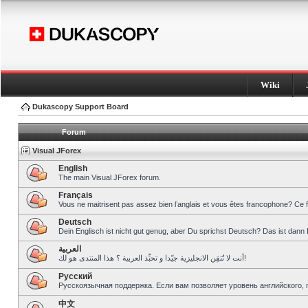
Wiki
Dukascopy Support Board
Forum
Visual JForex
English
The main Visual JForex forum.
Français
Vous ne maitrisent pas assez bien l’anglais et vous êtes francophone? Ce 
Deutsch
Dein Englisch ist nicht gut genug, aber Du sprichst Deutsch? Das ist dann 
العربية
أنت لا تُتقِن الانجليزية جيّدا و تحبِّذ العربية ؟ هذا المنتدى هو لك!
Pусский
Русскоязычная поддержка. Если вам позволяет уровень английского, 
中文