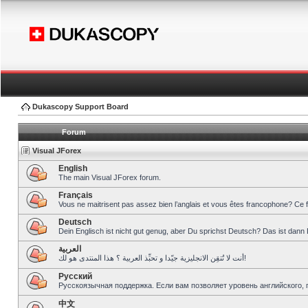
Dukascopy Support Board
Forum
Visual JForex
English
The main Visual JForex forum.
Français
Vous ne maitrisent pas assez bien l’anglais et vous êtes francophone? Ce 
Deutsch
Dein Englisch ist nicht gut genug, aber Du sprichst Deutsch? Das ist dann 
العربية
أنت لا تُتقِن الانجليزية جيّدا و تحبِّذ العربية ؟ هذا المنتدى هو لك!
Pусский
Русскоязычная поддержка. Если вам позволяет уровень английского, 
中文