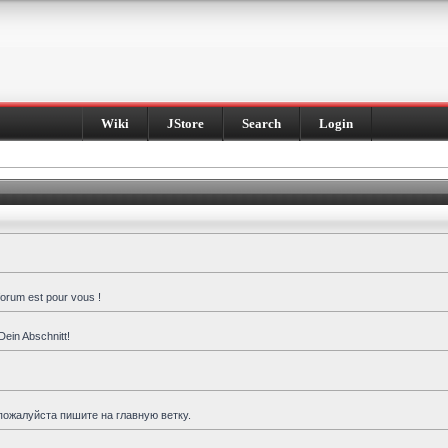
Wiki
JStore
Search
Login
forum est pour vous !
Dein Abschnitt!
пожалуйста пишите на главную ветку.