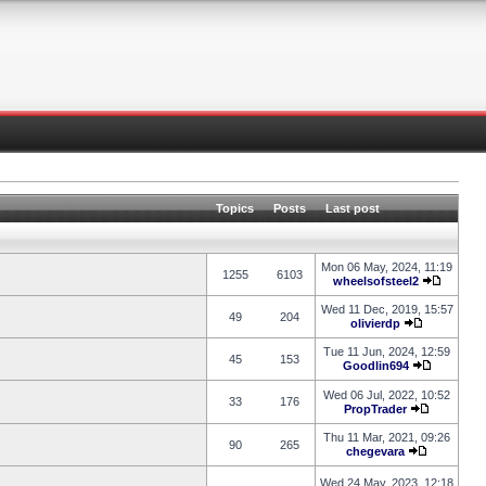
Topics
Posts
Last post
Mon 06 May, 2024, 11:19
1255
6103
wheelsofsteel2
Wed 11 Dec, 2019, 15:57
49
204
olivierdp
Tue 11 Jun, 2024, 12:59
45
153
Goodlin694
Wed 06 Jul, 2022, 10:52
33
176
PropTrader
Thu 11 Mar, 2021, 09:26
90
265
chegevara
Wed 24 May, 2023, 12:18